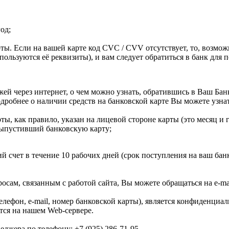
од;
ты. Если на вашей карте код CVC / CVV отсутствует, то, возможн
используются её реквизиты), и вам следует обратиться в банк дл
ей через интернет, о чем можно узнать, обратившись в Ваш Бан
одробнее о наличии средств на банковской карте Вы можете узн
рты, как правило, указан на лицевой стороне карты (это месяц и 
выпустивший банковскую карту;
й счет в течение 10 рабочих дней (срок поступления на ваш бан
ам, связанным с работой сайта, Вы можете обращаться на e-mai
елефон, e-mail, номер банковской карты), является конфиденци
тся на нашем Web-сервере.
джера по телефону: +7 (925) 286-71-95