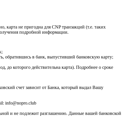
о, карта не пригодна для CNP транзакций (т.е. таких
я получения подробной информации.
к;
ать, обратившись в банк, выпустивший банковскую карту;
год, до которого действительна карта). Подробнее о сроке
ковский счет зависит от Банка, который выдал Вашу
l: info@nopro.club
альной и не подлежит разглашению. Данные вашей банковской