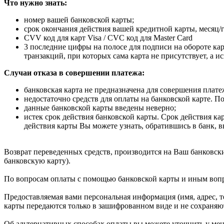
Что нужно знать:
номер вашей банковской карты;
cрок окончания действия вашей кредитной карты, месяц/г
CVV код для карт Visa / CVC код для Master Card
3 последние цифры на полосе для подписи на обороте кар
транзакций, при которых сама карта не присутствует, а 
Случаи отказа в совершении платежа:
банковская карта не предназначена для совершения платеж
недостаточно средств для оплаты на банковской карте. П
данные банковской карты введены неверно;
истек срок действия банковской карты. Срок действия ка
действия карты Вы можете узнать, обратившись в банк, 
Возврат переведенных средств, производится на Ваш банковски
банковскую карту).
По вопросам оплаты с помощью банковской карты и иным вопрос
Предоставляемая вами персональная информация (имя, адрес, т
карты передаются только в зашифрованном виде и не сохраняю
Об альтернативных способах оплаты вы можете уточнить у мене