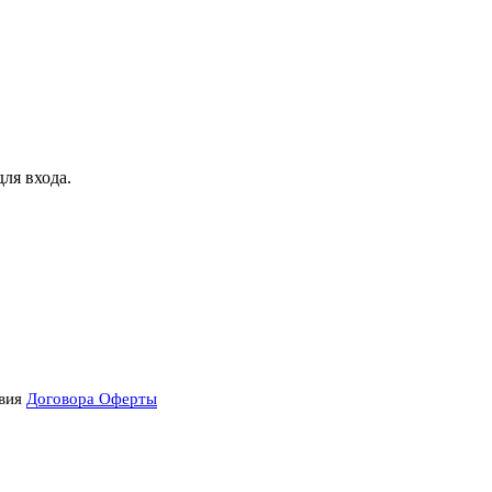
для входа.
вия
Договора Оферты