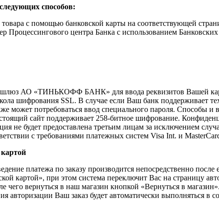
 следующих способов:
 товара с помощью банковской карты на соответствующей стран
вер Процессингового центра Банка с использованием Банковски
й шлюз АО «ТИНЬКОФФ БАНК» для ввода реквизитов Вашей кар
ола шифрования SSL. В случае если Ваш банк поддерживает тех
акже может потребоваться ввод специального пароля. Способы и
Настоящий сайт поддерживает 258-битное шифрование. Конфиде
не будет предоставлена третьим лицам за исключением случа
етствии с требованиями платежных систем Visa Int. и MasterCard
 картой
дение платежа по заказу производится непосредственно после 
кой картой», при этом система переключит Вас на страницу авт
е чего вернуться в наш магазин кнопкой «Вернуться в магазин».
ния авторизации Ваш заказ будет автоматически выполняться в с