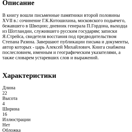
Описание
В книгу вошли письменные памятники второй половины
XVII в.: сочинение Г.К.Котошихина, московского подьячего,
бежавшего в Швецию; дневник генерала П.Гордона, выходца
из Шотландии, служившего русским государям; записки
Я.Стрейса, свидетеля восстания под предводительством
Степана Разина. Завершают публикации письма и документы,
автор которых - царь Алексей Михайлович. Книга снабжена
послесловием, именным и географическим указателями, а
также словарем устаревших слов и выражений.
Характеристики
Длина
22
Высота
4
Ширина
16
Иллюстрации
Нет
Обложка