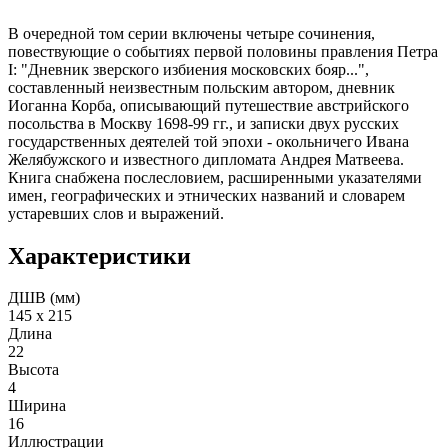
В очередной том серии включены четыре сочинения,
повествующие о событиях первой половины правления Петра
I: "Дневник зверского избиения московских бояр...",
составленный неизвестным польским автором, дневник
Иоганна Корба, описывающий путешествие австрийского
посольства в Москву 1698-99 гг., и записки двух русских
государственных деятелей той эпохи - окольничего Ивана
Желябужского и известного дипломата Андрея Матвеева.
Книга снабжена послесловием, расширенными указателями
имен, географических и этнических названий и словарем
устаревших слов и выражений.
Характеристики
ДШВ (мм)
145 х 215
Длина
22
Высота
4
Ширина
16
Иллюстрации