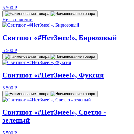
5 500
P
Нет в наличии
Свитшот «#НетЗмее!», Бирюзовый
5 500
P
Свитшот «#НетЗмее!», Фуксия
5 500
P
Свитшот «#НетЗмее!», Светло -
зеленый
5 500
P