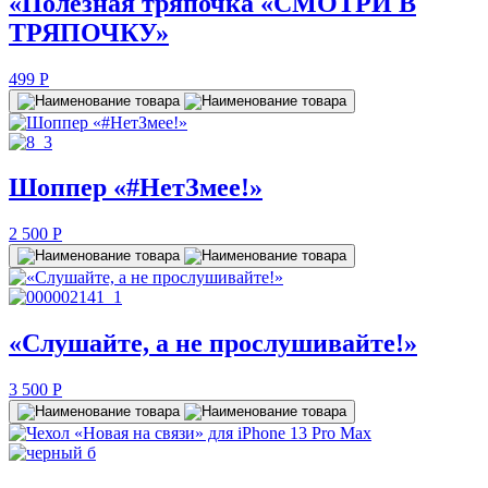
«Полезная тряпочка «СМОТРИ В
ТРЯПОЧКУ»
499
P
Шоппер «#НетЗмее!»
2 500
P
«Слушайте, а не прослушивайте!»
3 500
P